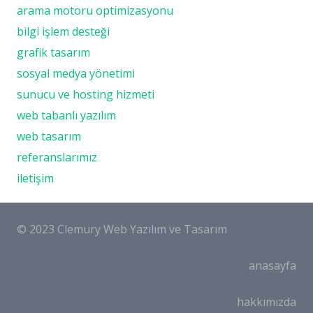
arama motoru optimizasyonu
bilgi işlem desteği
grafik tasarım
sosyal medya yönetimi
sunucu ve hosting hizmeti
web tabanlı yazılım
web tasarım
referanslarımız
iletişim
© 2023 Clemury Web Yazılım ve Tasarım
anasayfa
hakkımızda